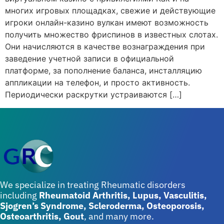
многих игровых площадках, свежие и действующие
игроки онлайн-казино вулкан имеют возможность
получить множество фриспинов в известных слотах.
Они начисляются в качестве вознаграждения при
заведение учетной записи в официальной
платформе, за пополнение баланса, инсталляцию
аппликации на телефон, и просто активность.
Периодически раскрутки устраиваются […]
We specialize in treating Rheumatic disorders
including
Rheumatoid Arthritis, Lupus, Vasculitis,
Sjogren’s Syndrome, Scleroderma, Osteoporosis,
Osteoarthritis, Gout
, and many more.