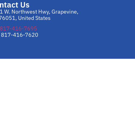
ntact Us
1 W. Northwest Hwy, Grapevine,
 76051, United States
: 817-416-7695
: 817-416-7620