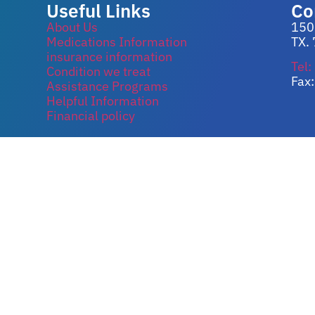
Useful Links
Co
About Us
150
Medications Information
TX.
insurance information
Tel
Condition we treat
Fax
Assistance Programs
Helpful Information
Financial policy