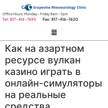
Grapevine Rheumatology Clinic
Office Hours: Monday – Friday 8am – 5pm
Tel: 817-416-7695
Fax: 817-416-7620
Как на азартном
ресурсе вулкан
казино играть в
онлайн-симуляторы
на реальные
средства