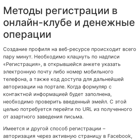
Методы регистрации в
онлайн-клубе и денежные
операции
Создание профиля на веб-ресурсе происходит всего
пару минут. Необходимо клацнуть по надписи
«Регистрация», в открывшейся анкете указать
электронную почту либо номер мобильного
телефона, а также код доступа для дальнейшей
авторизации на портале. Когда формуляр с
контактной информацией будет заполнена,
необходимо проверить введенный эмейл. С этой
целью потребуется перейти по URL из полученного
от азартного заведения письма.
Имеется и другой способ регистрации –
авторизация через активную страницу в Facebook,