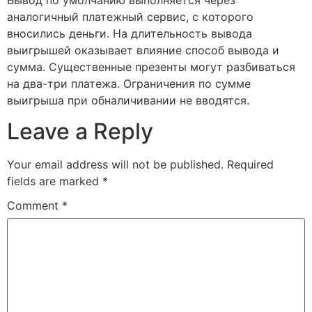
Вывод по умолчанию выполняется через
аналогичный платежный сервис, с которого
вносились деньги. На длительность вывода
выигрышей оказывает влияние способ вывода и
сумма. Существенные презенты могут разбиваться
на два-три платежа. Ограничения по сумме
выигрыша при обналичивании не вводятся.
Leave a Reply
Your email address will not be published.
Required
fields are marked
*
Comment
*