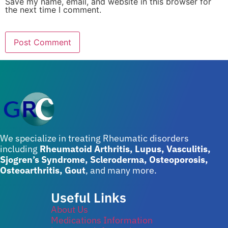
Save my name, email, and website in this browser for
the next time I comment.
We specialize in treating Rheumatic disorders
including
Rheumatoid Arthritis, Lupus, Vasculitis,
Sjogren’s Syndrome, Scleroderma, Osteoporosis,
Osteoarthritis, Gout
, and many more.
Useful Links
About Us
Medications Information