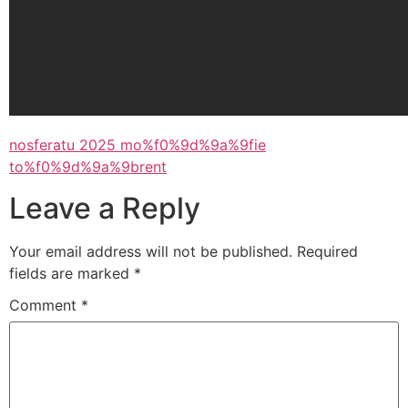
nosferatu 2025 mo%f0%9d%9a%9fie
to%f0%9d%9a%9brent
Leave a Reply
Your email address will not be published.
Required
fields are marked
*
Comment
*