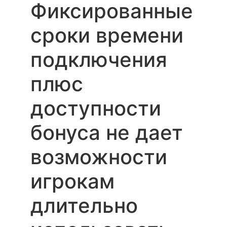
Фиксированные
сроки времени
подключения
плюс
доступности
бонуса не дает
возможности
игрокам
длительно