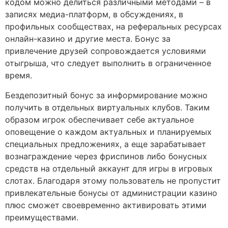
кодом можно делиться различными методами – в
записях медиа-платформ, в обсуждениях, в
профильных сообществах, на реферальных ресурсах
онлайн-казино и другие места. Бонус за
привлечение друзей сопровождается условиями
отыгрыша, что следует выполнить в ограниченное
время.
Бездепозитный бонус за информирование можно
получить в отдельных виртуальных клубов. Таким
образом игрок обеспечивает себе актуальное
оповещение о каждом актуальных и планируемых
специальных предложениях, а еще зарабатывает
вознаграждение через фриспинов либо бонусных
средств на отдельный аккаунт для игры в игровых
слотах. Благодаря этому пользователь не пропустит
привлекательные бонусы от администрации казино
плюс сможет своевременно активировать этими
преимуществами.