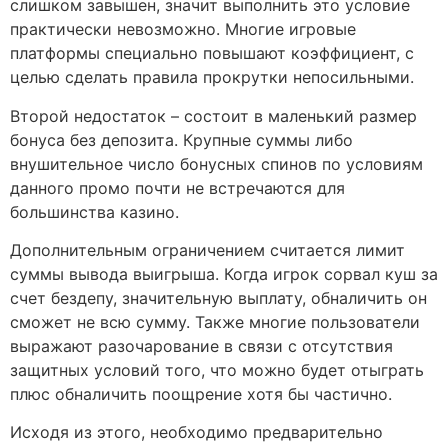
слишком завышен, значит выполнить это условие
практически невозможно. Многие игровые
платформы специально повышают коэффициент, с
целью сделать правила прокрутки непосильными.
Второй недостаток – состоит в маленький размер
бонуса без депозита. Крупные суммы либо
внушительное число бонусных спинов по условиям
данного промо почти не встречаются для
большинства казино.
Дополнительным ограничением считается лимит
суммы вывода выигрыша. Когда игрок сорвал куш за
счет бездепу, значительную выплату, обналичить он
сможет не всю сумму. Также многие пользователи
выражают разочарование в связи с отсутствия
защитных условий того, что можно будет отыграть
плюс обналичить поощрение хотя бы частично.
Исходя из этого, необходимо предварительно