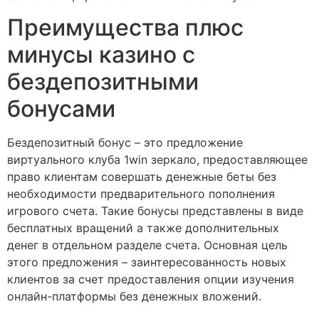
Преимущества плюс
минусы казино с
бездепозитными
бонусами
Бездепозитный бонус – это предложение
виртуального клуба 1win зеркало, предоставляющее
право клиентам совершать денежные беты без
необходимости предварительного пополнения
игрового счета. Такие бонусы представлены в виде
бесплатных вращений а также дополнительных
денег в отдельном разделе счета. Основная цель
этого предложения – заинтересованность новых
клиентов за счет предоставления опции изучения
онлайн-платформы без денежных вложений.