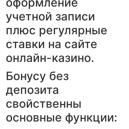
оформление
учетной записи
плюс регулярные
ставки на сайте
онлайн-казино.
Бонусу без
депозита
свойственны
основные функции: