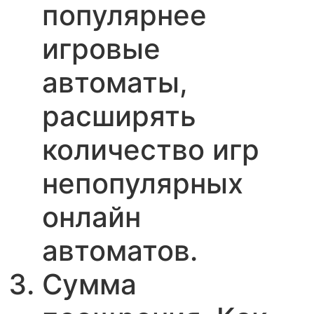
популярнее
игровые
автоматы,
расширять
количество игр
непопулярных
онлайн
автоматов.
Сумма