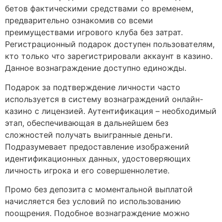
бетов фактическими средствами со временем,
предварительно ознакомив со всеми
преимуществами игрового клуба без затрат.
Регистрационный подарок доступен пользователям,
кто только что зарегистрировали аккаунт в казино.
Данное вознаграждение доступно единожды.
Подарок за подтверждение личности часто
используется в систему вознаграждений онлайн-
казино с лицензией. Аутентификация – необходимый
этап, обеспечивающая в дальнейшем без
сложностей получать выигранные деньги.
Подразумевает предоставление изображений
идентификационных данных, удостоверяющих
личность игрока и его совершеннолетие.
Промо без депозита с моментальной выплатой
начисляется без условий по использованию
поощрения. Подобное вознаграждение можно