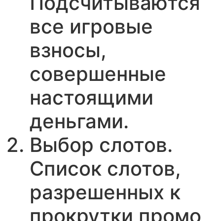
Подсчитываются
все игровые
взносы,
совершенные
настоящими
деньгами.
Выбор слотов.
Список слотов,
разрешенных к
прокрутки промо,