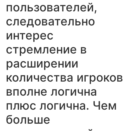
пользователей,
следовательно
интерес
стремление в
расширении
количества игроков
вполне логична
плюс логична. Чем
больше