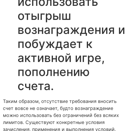
использовать
отыгрыш
вознаграждения и
побуждает к
активной игре,
пополнению
счета.
Таким образом, отсутствие требования вносить
счет вовсе не означает, будто вознаграждение
можно использовать без ограничений без всяких
лимитов. Существуют конкретные условия
зачисления, применения и выполнения условий.