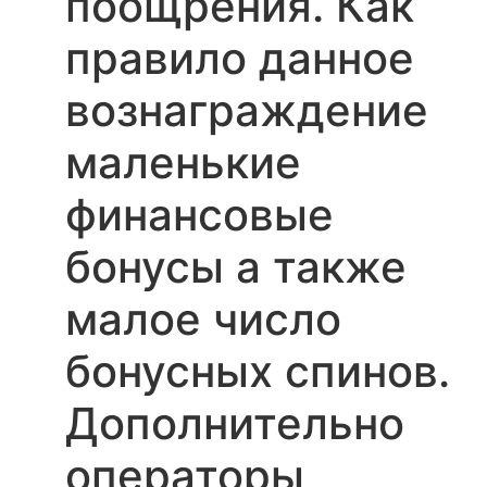
поощрения. Как
правило данное
вознаграждение
маленькие
финансовые
бонусы а также
малое число
бонусных спинов.
Дополнительно
операторы