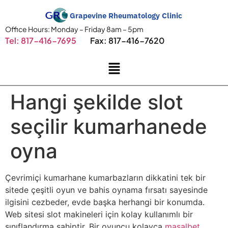
Grapevine Rheumatology Clinic
Office Hours: Monday – Friday 8am – 5pm
Tel: 817-416-7695
Fax: 817-416-7620
Hangi şekilde slot
seçilir kumarhanede
oyna
Çevrimiçi kumarhane kumarbazların dikkatini tek bir
sitede çeşitli oyun ve bahis oynama fırsatı sayesinde
ilgisini cezbeder, evde başka herhangi bir konumda.
Web sitesi slot makineleri için kolay kullanımlı bir
sınıflandırma sahiptir. Bir oyuncu kolayca
masalbet