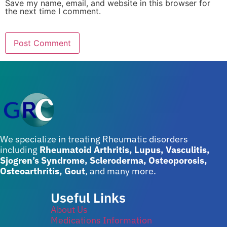
Save my name, email, and website in this browser for
the next time I comment.
We specialize in treating Rheumatic disorders
including
Rheumatoid Arthritis, Lupus, Vasculitis,
Sjogren’s Syndrome, Scleroderma, Osteoporosis,
Osteoarthritis, Gout
, and many more.
Useful Links
About Us
Medications Information