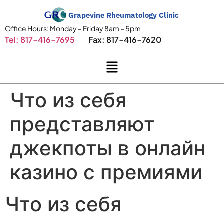
Grapevine Rheumatology Clinic
Office Hours: Monday – Friday 8am – 5pm
Tel: 817-416-7695
Fax: 817-416-7620
Что из себя
представляют
джекпоты в онлайн
казино с премиями
Что из себя