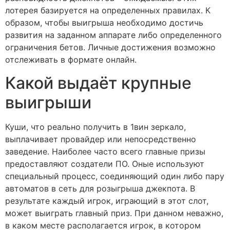
лотерея базируется на определенных правилах. К
образом, чтобы выигрыша необходимо достичь
развития на заданном аппарате либо определенного
ограничения бетов. Личные достижения возможно
отслеживать в формате онлайн.
Какой выдаёт крупные
выигрыши
Куши, что реально получить в 1вин зеркало,
выплачивает провайдер или непосредственно
заведение. Наиболее часто всего главные призы
предоставляют создатели ПО. Оные используют
специальный процесс, соединяющий один либо пару
автоматов в сеть для розыгрыша джекпота. В
результате каждый игрок, играющий в этот слот,
может выиграть главный приз. При данном неважно,
в каком месте располагается игрок, в котором