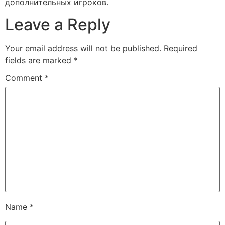
дополнительных игроков.
Leave a Reply
Your email address will not be published.
Required
fields are marked
*
Comment
*
Name
*