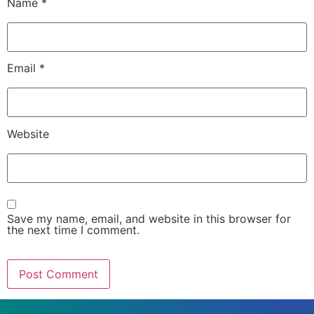
Name
*
Email
*
Website
Save my name, email, and website in this browser for
the next time I comment.