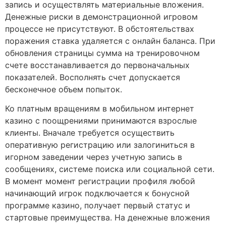
запись и осуществлять материальные вложения.
Денежные риски в демонстрационной игровом
процессе не присутствуют. В обстоятельствах
поражения ставка удаляется с онлайн баланса. При
обновления страницы сумма на тренировочном
счете восстанавливается до первоначальных
показателей. Восполнять счет допускается
бесконечное объем попыток.
Ко платным вращениям в мобильном интернет
казино с поощрениями принимаются взрослые
клиенты. Вначале требуется осуществить
оперативную регистрацию или залогиниться в
игорном заведении через учетную запись в
сообщениях, системе поиска или социальной сети.
В момент момент регистрации профиля любой
начинающий игрок подключается к бонусной
программе казино, получает первый статус и
стартовые преимущества. На денежные вложения