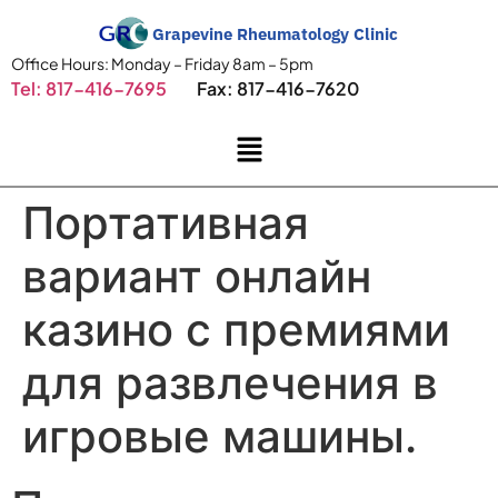
Grapevine Rheumatology Clinic
Office Hours: Monday – Friday 8am – 5pm
Tel: 817-416-7695
Fax: 817-416-7620
Портативная
вариант онлайн
казино с премиями
для развлечения в
игровые машины.